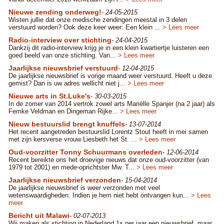
Nieuwe zending onderweg!
- 24-05-2015
Wisten jullie dat onze medische zendingen meestal in 3 delen
verstuurd worden? Ook deze keer weer: Een klein ...
> Lees meer
Radio-interview over stichting
- 24-04-2015
Dankzij dit radio-interview krijg je in een klein kwartiertje luisteren een
goed beeld van onze stichting. Van...
> Lees meer
Jaarlijkse nieuwsbrief verstuurd
- 12-04-2015
De jaarlijkse nieuwsbrief is vorige maand weer verstuurd. Heeft u deze
gemist? Dan is uw adres wellicht niet j...
> Lees meer
Nieuwe arts in St.Luke's
- 30-03-2015
In de zomer van 2014 vertrok zowel arts Mariëlle Spanjer (na 2 jaar) als
Femke Veldman en Dingeman Rijke...
> Lees meer
Nieuw bestuurslid brengt knuffels
- 13-07-2014
Het recent aangetreden bestuurslid Lorentz Stout heeft in mei samen
met zijn kersverse vrouw Liesbeth het St. ...
> Lees meer
Oud-voorzitter Tonny Schuurmans overleden
- 12-06-2014
Recent bereikte ons het droevige nieuws dat onze oud-voorzitter (van
1979 tot 2001) en mede-oprichtster Mw. T...
> Lees meer
Jaarlijkse nieuwsbrief verzonden
- 15-04-2014
De jaarlijkse nieuwsbrief is weer verzonden met veel
wetenswaardigheden. Indien je hem niet hebt ontvangen kun...
> Lees
meer
Bericht uit Malawi
- 02-07-2013
Wij maken als stichting in Nederland 1x per jaar een nieuwsbrief, maar