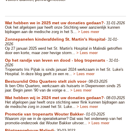
Wat hebben we in 2025 met uw donaties gedaan?
- 31-01-2026
​Ook het afgelopen jaar heeft onze Stichting weer aanzienlijk kunnen
bijdragen aan de medische zorg in het S...
> Lees meer
Zonnepanelen kinderafdeling St. Martin's Hospital
- 31-01-
2026
Op 27 januari 2025 werd het St. Martin's Hospital in Malindii getroffen
door een korte, maar zeer hevige storm...
> Lees meer
Op het randje van leven en dood - blog tropenarts
- 31-01-
2026
Tropenarts Iris Pijtak is sinds januari 2024 werkzaam in het St. Luke's
Hospital. In deze blog geeft ze een re...
> Lees meer
Bestuurslid Otto Quartero stelt zich voor
- 08-03-2025
Ik ben Otto Quartero, werkzaam als huisarts in Diepenveen sinds 25
jaar. Begin jaren ’90 van de vorige e...
> Lees meer
Wat hebben wij in 2024 met uw donaties gedaan?
- 08-03-2025
Het afgelopen jaar heeft onze stichting weer flink kunnen bijdragen aan
de medische zorg in zowel het St. Luke...
> Lees meer
Promotie van tropenarts Wouter Bakker
- 01-03-2025
Waarom zijn we in de operatiekamer? Dat was het onderwerp van het
promotie-onderzoek dat Wouter Bakker uitvoer...
> Lees meer
Röntgengebouw Malindi
- 20-03-2023