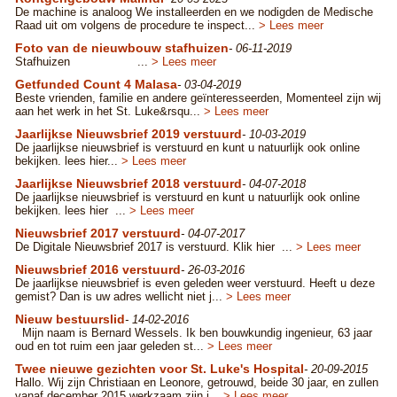
De machine is analoog We installeerden en we nodigden de Medische
Raad uit om volgens de procedure te inspect...
> Lees meer
Foto van de nieuwbouw stafhuizen
- 06-11-2019
Stafhuizen ...
> Lees meer
Getfunded Count 4 Malasa
- 03-04-2019
Beste vrienden, familie en andere geïnteresseerden, Momenteel zijn wij
aan het werk in het St. Luke&rsqu...
> Lees meer
Jaarlijkse Nieuwsbrief 2019 verstuurd
- 10-03-2019
De jaarlijkse nieuwsbrief is verstuurd en kunt u natuurlijk ook online
bekijken. lees hier...
> Lees meer
Jaarlijkse Nieuwsbrief 2018 verstuurd
- 04-07-2018
De jaarlijkse nieuwsbrief is verstuurd en kunt u natuurlijk ook online
bekijken. lees hier ...
> Lees meer
Nieuwsbrief 2017 verstuurd
- 04-07-2017
De Digitale Nieuwsbrief 2017 is verstuurd. Klik hier ...
> Lees meer
Nieuwsbrief 2016 verstuurd
- 26-03-2016
De jaarlijkse nieuwsbrief is even geleden weer verstuurd. Heeft u deze
gemist? Dan is uw adres wellicht niet j...
> Lees meer
Nieuw bestuurslid
- 14-02-2016
Mijn naam is Bernard Wessels. Ik ben bouwkundig ingenieur, 63 jaar
oud en tot ruim een jaar geleden st...
> Lees meer
Twee nieuwe gezichten voor St. Luke's Hospital
- 20-09-2015
Hallo. Wij zijn Christiaan en Leonore, getrouwd, beide 30 jaar, en zullen
vanaf december 2015 werkzaam zijn i...
> Lees meer