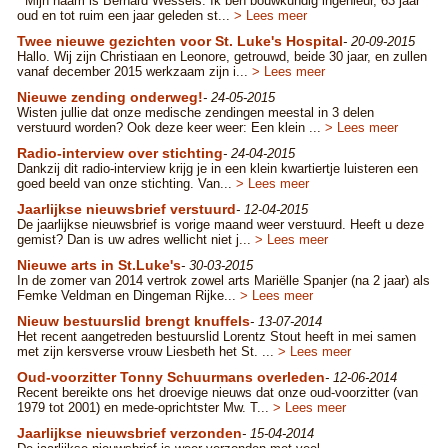
Mijn naam is Bernard Wessels. Ik ben bouwkundig ingenieur, 63 jaar
oud en tot ruim een jaar geleden st...
> Lees meer
Twee nieuwe gezichten voor St. Luke's Hospital
- 20-09-2015
Hallo. Wij zijn Christiaan en Leonore, getrouwd, beide 30 jaar, en zullen
vanaf december 2015 werkzaam zijn i...
> Lees meer
Nieuwe zending onderweg!
- 24-05-2015
Wisten jullie dat onze medische zendingen meestal in 3 delen
verstuurd worden? Ook deze keer weer: Een klein ...
> Lees meer
Radio-interview over stichting
- 24-04-2015
Dankzij dit radio-interview krijg je in een klein kwartiertje luisteren een
goed beeld van onze stichting. Van...
> Lees meer
Jaarlijkse nieuwsbrief verstuurd
- 12-04-2015
De jaarlijkse nieuwsbrief is vorige maand weer verstuurd. Heeft u deze
gemist? Dan is uw adres wellicht niet j...
> Lees meer
Nieuwe arts in St.Luke's
- 30-03-2015
In de zomer van 2014 vertrok zowel arts Mariëlle Spanjer (na 2 jaar) als
Femke Veldman en Dingeman Rijke...
> Lees meer
Nieuw bestuurslid brengt knuffels
- 13-07-2014
Het recent aangetreden bestuurslid Lorentz Stout heeft in mei samen
met zijn kersverse vrouw Liesbeth het St. ...
> Lees meer
Oud-voorzitter Tonny Schuurmans overleden
- 12-06-2014
Recent bereikte ons het droevige nieuws dat onze oud-voorzitter (van
1979 tot 2001) en mede-oprichtster Mw. T...
> Lees meer
Jaarlijkse nieuwsbrief verzonden
- 15-04-2014