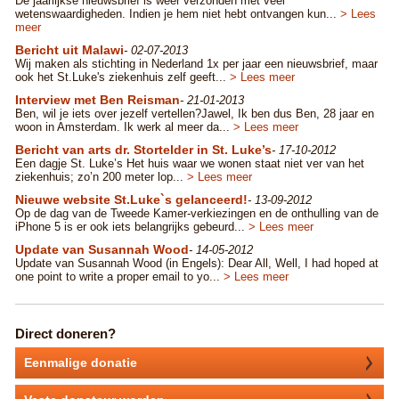
De jaarlijkse nieuwsbrief is weer verzonden met veel
wetenswaardigheden. Indien je hem niet hebt ontvangen kun...
> Lees
meer
Bericht uit Malawi
- 02-07-2013
Wij maken als stichting in Nederland 1x per jaar een nieuwsbrief, maar
ook het St.Luke's ziekenhuis zelf geeft...
> Lees meer
Interview met Ben Reisman
- 21-01-2013
Ben, wil je iets over jezelf vertellen?Jawel, Ik ben dus Ben, 28 jaar en
woon in Amsterdam. Ik werk al meer da...
> Lees meer
Bericht van arts dr. Stortelder in St. Luke’s
- 17-10-2012
Een dagje St. Luke’s Het huis waar we wonen staat niet ver van het
ziekenhuis; zo’n 200 meter lop...
> Lees meer
Nieuwe website St.Luke`s gelanceerd!
- 13-09-2012
Op de dag van de Tweede Kamer-verkiezingen en de onthulling van de
iPhone 5 is er ook iets belangrijks gebeurd...
> Lees meer
Update van Susannah Wood
- 14-05-2012
Update van Susannah Wood (in Engels): Dear All, Well, I had hoped at
one point to write a proper email to yo...
> Lees meer
Direct doneren?
Eenmalige donatie