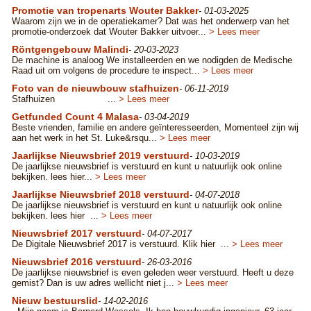
Promotie van tropenarts Wouter Bakker
- 01-03-2025
Waarom zijn we in de operatiekamer? Dat was het onderwerp van het
promotie-onderzoek dat Wouter Bakker uitvoer...
> Lees meer
Röntgengebouw Malindi
- 20-03-2023
De machine is analoog We installeerden en we nodigden de Medische
Raad uit om volgens de procedure te inspect...
> Lees meer
Foto van de nieuwbouw stafhuizen
- 06-11-2019
Stafhuizen ...
> Lees meer
Getfunded Count 4 Malasa
- 03-04-2019
Beste vrienden, familie en andere geïnteresseerden, Momenteel zijn wij
aan het werk in het St. Luke&rsqu...
> Lees meer
Jaarlijkse Nieuwsbrief 2019 verstuurd
- 10-03-2019
De jaarlijkse nieuwsbrief is verstuurd en kunt u natuurlijk ook online
bekijken. lees hier...
> Lees meer
Jaarlijkse Nieuwsbrief 2018 verstuurd
- 04-07-2018
De jaarlijkse nieuwsbrief is verstuurd en kunt u natuurlijk ook online
bekijken. lees hier ...
> Lees meer
Nieuwsbrief 2017 verstuurd
- 04-07-2017
De Digitale Nieuwsbrief 2017 is verstuurd. Klik hier ...
> Lees meer
Nieuwsbrief 2016 verstuurd
- 26-03-2016
De jaarlijkse nieuwsbrief is even geleden weer verstuurd. Heeft u deze
gemist? Dan is uw adres wellicht niet j...
> Lees meer
Nieuw bestuurslid
- 14-02-2016