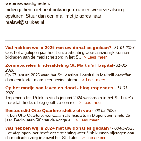
wetenswaardigheden.
Indien je hem niet hebt ontvangen kunnen we deze alsnog
opsturen. Stuur dan een mail met je adres naar
malawi@stlukes.nl
Wat hebben we in 2025 met uw donaties gedaan?
- 31-01-2026
​Ook het afgelopen jaar heeft onze Stichting weer aanzienlijk kunnen
bijdragen aan de medische zorg in het S...
> Lees meer
Zonnepanelen kinderafdeling St. Martin's Hospital
- 31-01-
2026
Op 27 januari 2025 werd het St. Martin's Hospital in Malindii getroffen
door een korte, maar zeer hevige storm...
> Lees meer
Op het randje van leven en dood - blog tropenarts
- 31-01-
2026
Tropenarts Iris Pijtak is sinds januari 2024 werkzaam in het St. Luke's
Hospital. In deze blog geeft ze een re...
> Lees meer
Bestuurslid Otto Quartero stelt zich voor
- 08-03-2025
Ik ben Otto Quartero, werkzaam als huisarts in Diepenveen sinds 25
jaar. Begin jaren ’90 van de vorige e...
> Lees meer
Wat hebben wij in 2024 met uw donaties gedaan?
- 08-03-2025
Het afgelopen jaar heeft onze stichting weer flink kunnen bijdragen aan
de medische zorg in zowel het St. Luke...
> Lees meer