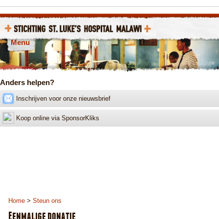
Direct doneren?
Eenmalige donatie
Menu
Vaste donateur worden
Anders helpen?
Inschrijven voor onze nieuwsbrief
Koop online via SponsorKliks
Home
>
Steun ons
Eenmalige donatie