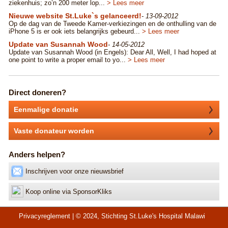
ziekenhuis; zo’n 200 meter lop...
> Lees meer
Nieuwe website St.Luke`s gelanceerd!
- 13-09-2012
Op de dag van de Tweede Kamer-verkiezingen en de onthulling van de
iPhone 5 is er ook iets belangrijks gebeurd...
> Lees meer
Update van Susannah Wood
- 14-05-2012
Update van Susannah Wood (in Engels): Dear All, Well, I had hoped at
one point to write a proper email to yo...
> Lees meer
Direct doneren?
Eenmalige donatie
Vaste donateur worden
Anders helpen?
Inschrijven voor onze nieuwsbrief
Koop online via SponsorKliks
Privacyreglement
| © 2024, Stichting St.Luke's Hospital Malawi