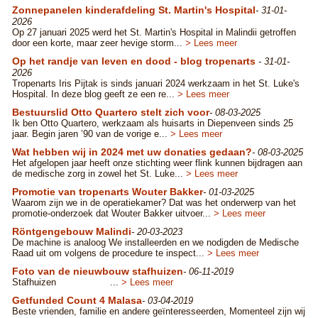
Zonnepanelen kinderafdeling St. Martin's Hospital
- 31-01-
2026
Op 27 januari 2025 werd het St. Martin's Hospital in Malindii getroffen
door een korte, maar zeer hevige storm...
> Lees meer
Op het randje van leven en dood - blog tropenarts
- 31-01-
2026
Tropenarts Iris Pijtak is sinds januari 2024 werkzaam in het St. Luke's
Hospital. In deze blog geeft ze een re...
> Lees meer
Bestuurslid Otto Quartero stelt zich voor
- 08-03-2025
Ik ben Otto Quartero, werkzaam als huisarts in Diepenveen sinds 25
jaar. Begin jaren ’90 van de vorige e...
> Lees meer
Wat hebben wij in 2024 met uw donaties gedaan?
- 08-03-2025
Het afgelopen jaar heeft onze stichting weer flink kunnen bijdragen aan
de medische zorg in zowel het St. Luke...
> Lees meer
Promotie van tropenarts Wouter Bakker
- 01-03-2025
Waarom zijn we in de operatiekamer? Dat was het onderwerp van het
promotie-onderzoek dat Wouter Bakker uitvoer...
> Lees meer
Röntgengebouw Malindi
- 20-03-2023
De machine is analoog We installeerden en we nodigden de Medische
Raad uit om volgens de procedure te inspect...
> Lees meer
Foto van de nieuwbouw stafhuizen
- 06-11-2019
Stafhuizen ...
> Lees meer
Getfunded Count 4 Malasa
- 03-04-2019
Beste vrienden, familie en andere geïnteresseerden, Momenteel zijn wij