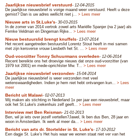
Jaarlijkse nieuwsbrief verstuurd
- 12-04-2015
De jaarlijkse nieuwsbrief is vorige maand weer verstuurd. Heeft u deze
gemist? Dan is uw adres wellicht niet j...
> Lees meer
Nieuwe arts in St.Luke's
- 30-03-2015
In de zomer van 2014 vertrok zowel arts Mariëlle Spanjer (na 2 jaar) als
Femke Veldman en Dingeman Rijke...
> Lees meer
Nieuw bestuurslid brengt knuffels
- 13-07-2014
Het recent aangetreden bestuurslid Lorentz Stout heeft in mei samen
met zijn kersverse vrouw Liesbeth het St. ...
> Lees meer
Oud-voorzitter Tonny Schuurmans overleden
- 12-06-2014
Recent bereikte ons het droevige nieuws dat onze oud-voorzitter (van
1979 tot 2001) en mede-oprichtster Mw. T...
> Lees meer
Jaarlijkse nieuwsbrief verzonden
- 15-04-2014
De jaarlijkse nieuwsbrief is weer verzonden met veel
wetenswaardigheden. Indien je hem niet hebt ontvangen kun...
> Lees
meer
Bericht uit Malawi
- 02-07-2013
Wij maken als stichting in Nederland 1x per jaar een nieuwsbrief, maar
ook het St.Luke's ziekenhuis zelf geeft...
> Lees meer
Interview met Ben Reisman
- 21-01-2013
Ben, wil je iets over jezelf vertellen?Jawel, Ik ben dus Ben, 28 jaar en
woon in Amsterdam. Ik werk al meer da...
> Lees meer
Bericht van arts dr. Stortelder in St. Luke’s
- 17-10-2012
Een dagje St. Luke’s Het huis waar we wonen staat niet ver van het