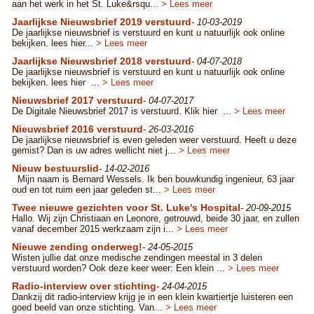
aan het werk in het St. Luke&rsqu...
> Lees meer
Jaarlijkse Nieuwsbrief 2019 verstuurd
- 10-03-2019
De jaarlijkse nieuwsbrief is verstuurd en kunt u natuurlijk ook online
bekijken. lees hier...
> Lees meer
Jaarlijkse Nieuwsbrief 2018 verstuurd
- 04-07-2018
De jaarlijkse nieuwsbrief is verstuurd en kunt u natuurlijk ook online
bekijken. lees hier ...
> Lees meer
Nieuwsbrief 2017 verstuurd
- 04-07-2017
De Digitale Nieuwsbrief 2017 is verstuurd. Klik hier ...
> Lees meer
Nieuwsbrief 2016 verstuurd
- 26-03-2016
De jaarlijkse nieuwsbrief is even geleden weer verstuurd. Heeft u deze
gemist? Dan is uw adres wellicht niet j...
> Lees meer
Nieuw bestuurslid
- 14-02-2016
Mijn naam is Bernard Wessels. Ik ben bouwkundig ingenieur, 63 jaar
oud en tot ruim een jaar geleden st...
> Lees meer
Twee nieuwe gezichten voor St. Luke's Hospital
- 20-09-2015
Hallo. Wij zijn Christiaan en Leonore, getrouwd, beide 30 jaar, en zullen
vanaf december 2015 werkzaam zijn i...
> Lees meer
Nieuwe zending onderweg!
- 24-05-2015
Wisten jullie dat onze medische zendingen meestal in 3 delen
verstuurd worden? Ook deze keer weer: Een klein ...
> Lees meer
Radio-interview over stichting
- 24-04-2015
Dankzij dit radio-interview krijg je in een klein kwartiertje luisteren een
goed beeld van onze stichting. Van...
> Lees meer